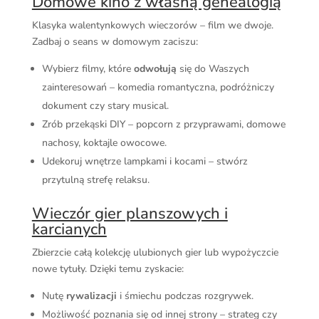
Domowe kino z własną genealogią
Klasyka walentynkowych wieczorów – film we dwoje.
Zadbaj o seans w domowym zaciszu:
Wybierz filmy, które
odwołują
się do Waszych
zainteresowań – komedia romantyczna, podróżniczy
dokument czy stary musical.
Zrób przekąski DIY – popcorn z przyprawami, domowe
nachosy, koktajle owocowe.
Udekoruj wnętrze lampkami i kocami – stwórz
przytulną strefę relaksu.
Wieczór gier planszowych i
karcianych
Zbierzcie całą kolekcję ulubionych gier lub wypożyczcie
nowe tytuły. Dzięki temu zyskacie:
Nutę
rywalizacji
i śmiechu podczas rozgrywek.
Możliwość poznania się od innej strony – strateg czy