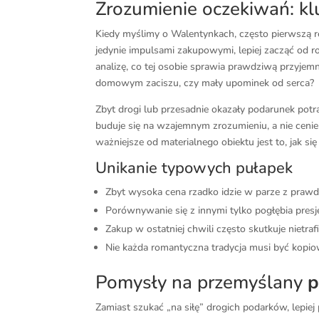
Zrozumienie oczekiwań: k
Kiedy myślimy o Walentynkach, często pierwszą re
jedynie impulsami zakupowymi, lepiej zacząć od 
analizę, co tej osobie sprawia prawdziwą przyjem
domowym zaciszu, czy mały upominek od serca?
Zbyt drogi lub przesadnie okazały podarunek potr
buduje się na wzajemnym zrozumieniu, a nie ceni
ważniejsze od materialnego obiektu jest to, jak s
Unikanie typowych pułapek
Zbyt wysoka cena rzadko idzie w parze z prawd
Porównywanie się z innymi tylko pogłębia presj
Zakup w ostatniej chwili często skutkuje nietr
Nie każda romantyczna tradycja musi być kopio
Pomysły na przemyślany
p
Zamiast szukać „na siłę” drogich podarków, lepi