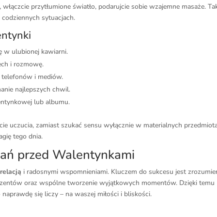
e, włączcie przytłumione światło, podarujcie sobie wzajemne masaże. Ta
codziennych sytuacjach.
ntynki
ę w ulubionej kawiarni.
ech i rozmowę.
 telefonów i mediów.
anie najlepszych chwil.
lentynkowej lub albumu.
ie uczucia, zamiast szukać sensu wyłącznie w materialnych przedmiot
agię tego dnia.
ań przed Walentynkami
ą
relacją
i radosnymi wspomnieniami. Kluczem do sukcesu jest zrozumie
prezentów oraz wspólne tworzenie wyjątkowych momentów. Dzięki temu
 naprawdę się liczy – na waszej miłości i bliskości.