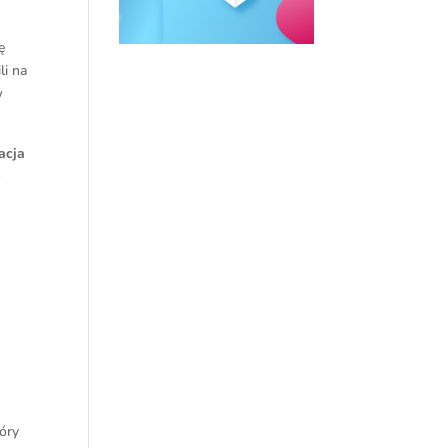
ę
li na
w
lacja
m
tóry