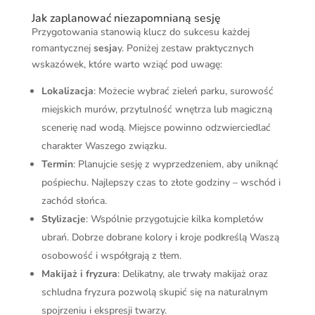
Jak zaplanować niezapomnianą sesję
Przygotowania stanowią klucz do sukcesu każdej
romantycznej
sesja
y. Poniżej zestaw praktycznych
wskazówek, które warto wziąć pod uwagę:
Lokalizacja
: Możecie wybrać zieleń parku, surowość
miejskich murów, przytulność wnętrza lub magiczną
scenerię nad wodą. Miejsce powinno odzwierciedlać
charakter Waszego związku.
Termin
: Planujcie sesję z wyprzedzeniem, aby uniknąć
pośpiechu. Najlepszy czas to złote godziny – wschód i
zachód słońca.
Stylizacje
: Wspólnie przygotujcie kilka kompletów
ubrań. Dobrze dobrane kolory i kroje podkreślą Waszą
osobowość i współgrają z tłem.
Makijaż i fryzura
: Delikatny, ale trwały makijaż oraz
schludna fryzura pozwolą skupić się na naturalnym
spojrzeniu i ekspresji twarzy.