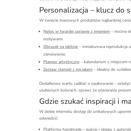
Personalizacja – klucz do 
W świecie masowych produktów najbardziej cenio
Notes w twardej oprawie z imieniem
– można do
motywami.
Obrazek na płótnie
– miniaturowa reprodukcja 
zamówienie.
Planner artystyczny
– kalendarium z miejscem na
Zestaw stempli z inicjałami
– idealny do ozdabia
Dodatkowo warto zadbać o opakowanie – estetyc
ulubionych kolorach, sprawi, że otwieranie prezen
Gdzie szukać inspiracji i m
W dobie internetu dostęp do unikatowych upomink
odwiedzić:
Platformy handmade
– aukcje i sklepy z autors