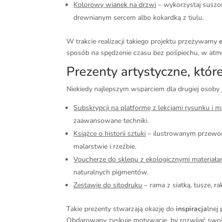
Kolorowy wianek na drzwi
– wykorzystaj suszo
drewnianym sercem albo kokardką z tiulu.
W trakcie realizacji takiego projektu przeżywamy
sposób na spędzenie czasu bez pośpiechu, w atmo
Prezenty artystyczne, któr
Niekiedy najlepszym wsparciem dla drugiej osoby 
Subskrypcji na platformę z lekcjami rysunku i 
zaawansowane techniki.
Książce o historii sztuki
– ilustrowanym przewod
malarstwie i rzeźbie.
Voucherze do sklepu z ekologicznymi materiała
naturalnych pigmentów.
Zestawie do sitodruku
– rama z siatką, tusze, r
Takie prezenty stwarzają okazję do
inspiracja
lnej
Obdarowany zyskuje motywację, by rozwijać swoją