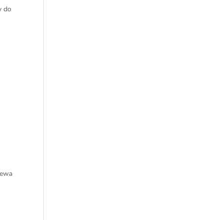
y do
u
zewa