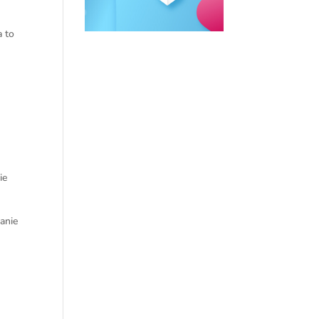
a to
ie
anie