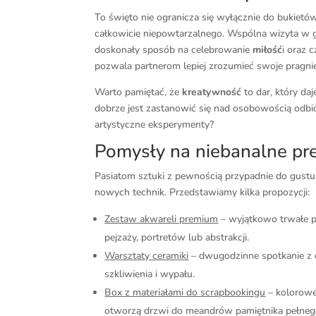
To święto nie ogranicza się wyłącznie do bukietów
całkowicie niepowtarzalnego. Wspólna wizyta w g
doskonały sposób na celebrowanie
miłość
i oraz 
pozwala partnerom lepiej zrozumieć swoje pragnie
Warto pamiętać, że
kreatywność
to dar, który da
dobrze jest zastanowić się nad osobowością odbio
artystyczne eksperymenty?
Pomysły na niebanalne pre
Pasiatom sztuki z pewnością przypadnie do gustu
nowych technik. Przedstawiamy kilka propozycji:
Zestaw akwareli premium
– wyjątkowo trwałe p
pejzaży, portretów lub abstrakcji.
Warsztaty ceramiki
– dwugodzinne spotkanie z d
szkliwienia i wypału.
Box z materiałami do scrapbookingu
– kolorowe 
otworzą drzwi do meandrów pamiętnika pełneg