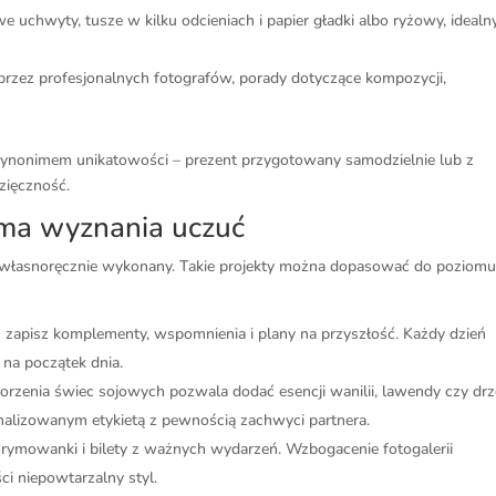
we uchwyty, tusze w kilku odcieniach i papier gładki albo ryżowy, idealn
 przez profesjonalnych fotografów, porady dotyczące kompozycji,
synonimem unikatowości – prezent przygotowany samodzielnie lub z
ięczność.
orma wyznania uczuć
k własnoręcznie wykonany. Takie projekty można dopasować do poziom
 zapisz komplementy, wspomnienia i plany na przyszłość. Każdy dzień
a początek dnia.
rzenia świec sojowych pozwala dodać esencji wanilii, lawendy czy dr
alizowanym etykietą z pewnością zachwyci partnera.
 rymowanki i bilety z ważnych wydarzeń. Wzbogacenie fotogalerii
i niepowtarzalny styl.