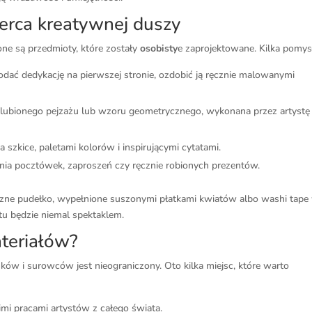
serca kreatywnej duszy
ne są przedmioty, które zostały
osobisty
e zaprojektowane. Kilka pomy
dać dedykację na pierwszej stronie, ozdobić ją ręcznie malowanymi
ulubionego pejzażu lub wzoru geometrycznego, wykonana przez artystę
 szkice, paletami kolorów i inspirującymi cytatami.
nia pocztówek, zaproszeń czy ręcznie robionych prezentów.
zne pudełko, wypełnione suszonymi płatkami kwiatów albo washi tape
tu będzie niemal spektaklem.
ateriałów?
ów i surowców jest nieograniczony. Oto kilka miejsc, które warto
kimi pracami artystów z całego świata.