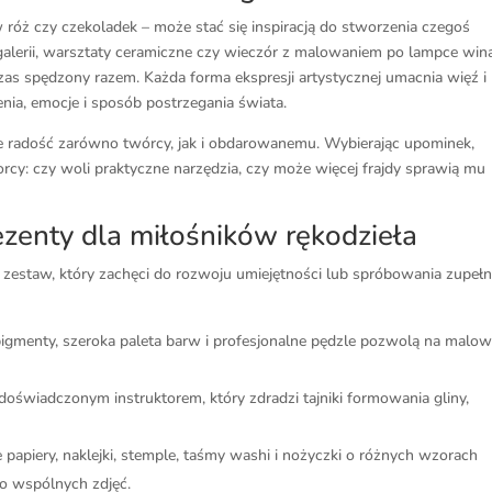
 róż czy czekoladek – może stać się inspiracją do stworzenia czegoś
alerii, warsztaty ceramiczne czy wieczór z malowaniem po lampce win
czas spędzony razem. Każda forma ekspresji artystycznej umacnia więź i
nia, emocje i sposób postrzegania świata.
je radość zarówno twórcy, jak i obdarowanemu. Wybierając upominek,
rcy: czy woli praktyczne narzędzia, czy może więcej frajdy sprawią mu
zenty dla miłośników rękodzieła
 zestaw, który zachęci do rozwoju umiejętności lub spróbowania zupełn
igmenty, szeroka paleta barw i profesjonalne pędzle pozwolą na malow
oświadczonym instruktorem, który zdradzi tajniki formowania gliny,
papiery, naklejki, stemple, taśmy washi i nożyczki o różnych wzorach
o wspólnych zdjęć.