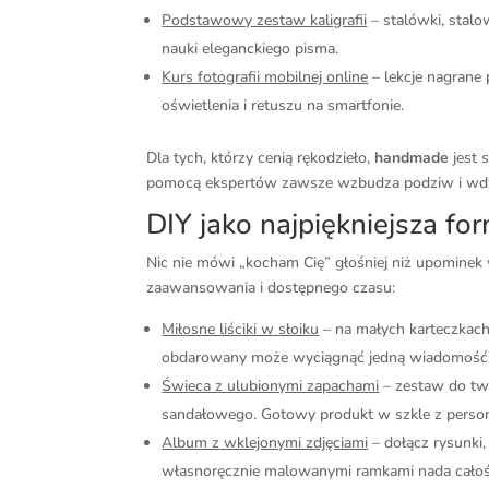
Podstawowy zestaw kaligrafii
– stalówki, stalo
nauki eleganckiego pisma.
Kurs fotografii mobilnej online
– lekcje nagrane
oświetlenia i retuszu na smartfonie.
Dla tych, którzy cenią rękodzieło,
handmade
jest 
pomocą ekspertów zawsze wzbudza podziw i wdz
DIY jako najpiękniejsza f
Nic nie mówi „kocham Cię” głośniej niż upomine
zaawansowania i dostępnego czasu:
Miłosne liściki w słoiku
– na małych karteczkach
obdarowany może wyciągnąć jedną wiadomość n
Świeca z ulubionymi zapachami
– zestaw do two
sandałowego. Gotowy produkt w szkle z person
Album z wklejonymi zdjęciami
– dołącz rysunki,
własnoręcznie malowanymi ramkami nada całośc