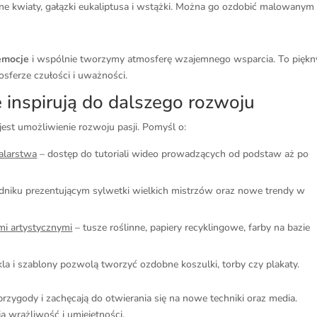
ne kwiaty, gałązki eukaliptusa i wstążki. Można go ozdobić malowanym
emocje
i wspólnie tworzymy atmosferę wzajemnego wsparcia. To piękn
sferze czułości i uważności.
e inspirują do dalszego rozwoju
jest umożliwienie rozwoju pasji. Pomyśl o:
malarstwa
– dostęp do tutoriali wideo prowadzących od podstaw aż po
niku prezentującym sylwetki wielkich mistrzów oraz nowe trendy w
mi artystycznymi
– tusze roślinne, papiery recyklingowe, farby na bazie
akla i szablony pozwolą tworzyć ozdobne koszulki, torby czy plakaty.
 przygody i zachęcają do otwierania się na nowe techniki oraz media.
 wrażliwość i umiejętności.