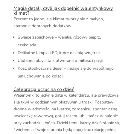
Magia detali, czyli jak dopełnić walentynkowy
klimat?
Prezent to jedno, ale klimat tworzy się z małych,
starannie dobranych dodatków:
Świece zapachowe – wanilia, różowy pieprz,
czekolada.
Delikatne lampki LED, które ocieplą wnętrze.
Ulubiona playlista z utworami o
miłość
i pasji.
Kosz słodkości na deser – nadaje się do wspólnego
leniuchowania po kolacji.
Celebracja uczuć na co dzień
Walentynki to jedynie data w kalendarzu, ale prawdziwa
siła tkwi w codziennym okazywaniu troski. Pozostaw
drobne wiadomości na lustrze, zorganizuj spontaniczną
wycieczkę rowerową, gotuj razem lub… tańcz w salonie
przy zachodzie słońca. Dzięki temu każdy dzień stanie się
świętem, a Twoje starania będą napędzać relację pełną