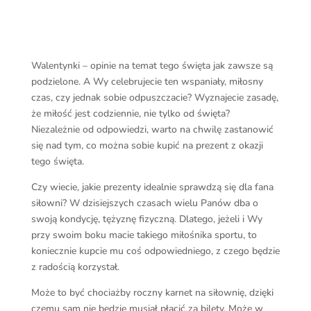
Walentynki – opinie na temat tego święta jak zawsze są
podzielone. A Wy celebrujecie ten wspaniały, miłosny
czas, czy jednak sobie odpuszczacie? Wyznajecie zasadę,
że miłość jest codziennie, nie tylko od święta?
Niezależnie od odpowiedzi, warto na chwilę zastanowić
się nad tym, co można sobie kupić na prezent z okazji
tego święta.
Czy wiecie, jakie prezenty idealnie sprawdzą się dla fana
siłowni? W dzisiejszych czasach wielu Panów dba o
swoją kondycję, tężyznę fizyczną. Dlatego, jeżeli i Wy
przy swoim boku macie takiego miłośnika sportu, to
koniecznie kupcie mu coś odpowiedniego, z czego będzie
z radością korzystał.
Może to być chociażby roczny karnet na siłownię, dzięki
czemu sam nie będzie musiał płacić za bilety. Może w