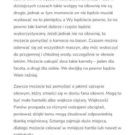
dzisiejszych czasach takie wstępy na siłownię nie są
drogie, jednak w tym momencie on nie będzie musiał
wydawać na to pieniędzy, a Wy będziecie pewne, że na
pewno taki karnet dobrze i często będzie
wykorzystywany. Jeżeli jednak nie na siłownię, to
możecie pomyśleć o karnecie na basen. Czasem można
oderwać się od wszystkich maszyn, aby móc wskoczyć
do przyjemnej i chłodnej wody, szczególnie w okresie
letnim. Możecie zakupić dwa takie karnety – jeden dla
faceta, a drugi dla siebie. We dwójkę na pewno będzie
Wam raźniej.
Zawsze możecie też pomyśleć o jakimś sprzęcie
siłowym, który zmieści się w domu fana siłowni. Mogą to
być małe hantelki albo większe ciężary. Większość
Panów przepada za różnymi rodzajami obciążeń,
ponieważ dzięki temu mogą zbudować odpowiednią
tkankę mięśniową. Sztanga zajmuje dużo miejsca,
dlatego możecie celować w mniejsze hantle lub nawet w
kettlebelle.