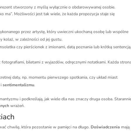
prezent stworzony z myślą wyłącznie o obdarowywanej osobie.
ko ma”. Możliwości jest tak wiele, że każda propozycja staje się
konanego przez artystę, który uwieczni ukochaną osobę lub wspólne
 kolaż, w zależności od jej gustu.
ansoletka czy pierścionek z imionami, datą poznania lub krótką sentencją
 fotografiami, biletami z wyjazdów, odręcznymi notatkami. Każda stron
etnej daty, np. momentu pierwszego spotkania, czy układ miast
 i
sentimentalizmu
.
mantyzmu i podkreślają, jak wiele dla nas znaczy druga osoba. Staranni
anych
wrażeń.
ciach
ać chwilę, która pozostanie w pamięci na długo.
Doświadczenia
mają 