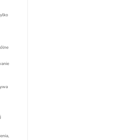
tylko
ólne
wanie
atywa
j
enia,