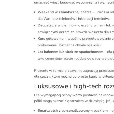
umacniać więzi, budować wspomnienia i wzmacnia
Weekend w klimatycznej chatce
– ucieczka od 
dla Was, bez telefonów i inkantacji terminów.
Degustacja w ciemno
– wieczór z winami lub 
zawiązanymi oczami to prawdziwa uczta dla z
Kurs gotowania
– wspólne przygotowywanie ek
próbowanie i bezcenne chwile bliskości.
Lot balonem lub skok ze spadochronem
– dla 
lęku cementuje relację i buduje
odwagę
we dwo
Prezenty w formie
przeżyć
nie zagracają przestrze
dla rzeczy, które można po prostu kupić w sklepie
Luksusowe i high-tech roz
Dla wymagającej osoby warto postawić na
innow
półki mogą okazać się strzałem w dziesiątkę, jeśli
Smartwatch z personalizowanym paskiem
– p