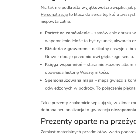
Nic tak nie podkreśla
wyjątkowości
związku, jak 
Personalizacja
to klucz do serca tej, która „wszyst
niepowtarzalna.
Portret na zamówienie
– zamówienie obrazu wy
wspomnienie. Może to być rysunek, akwarela czy
Biżuteria z grawerem
– delikatny naszyjnik, br
Grawer dodaje przedmiotowi głębszego sensu.
Księga wspomnień
– starannie złożony album z
opowiada historię Waszej miłości.
Spersonalizowana mapa
– mapa gwiazd z konkr
odwiedzonych w podróży. To połączenie piękna
Takie prezenty znakomicie wpisują się w klimat ro
dobrana personalizacja to gwarancja
niezapomni
Prezenty oparte na przeży
Zamiast materialnych przedmiotów warto podarow