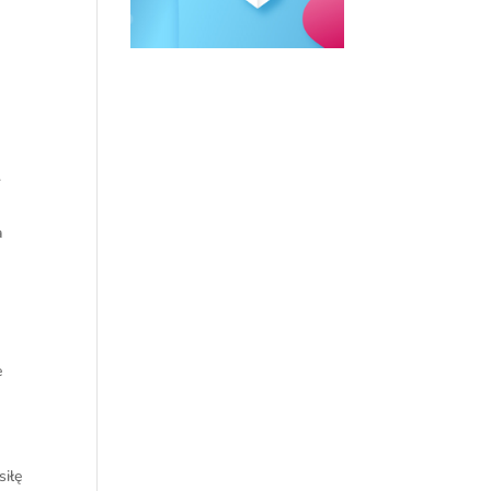
.
a
e
siłę