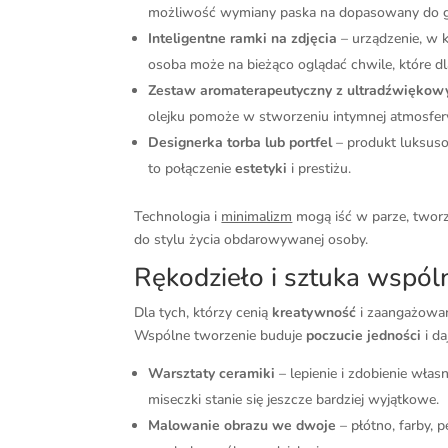
możliwość wymiany paska na dopasowany do g
Inteligentne ramki na zdjęcia
– urządzenie, w k
osoba może na bieżąco oglądać chwile, które d
Zestaw aromaterapeutyczny z ultradźwięko
olejku pomoże w stworzeniu intymnej atmosfe
Designerka torba lub portfel
– produkt luksus
to połączenie
estetyki
i prestiżu.
Technologia i
minimalizm
mogą iść w parze, tworz
do stylu życia obdarowywanej osoby.
Rękodzieło i sztuka wspól
Dla tych, którzy cenią
kreatywność
i zaangażowan
Wspólne tworzenie buduje
poczucie jedności
i da
Warsztaty ceramiki
– lepienie i zdobienie włas
miseczki stanie się jeszcze bardziej wyjątkowe.
Malowanie obrazu we dwoje
– płótno, farby, 