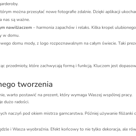
arderoby.
tórym można przesyłać nowe fotografie zdalnie. Dzięki aplikacji ukocha
la nas są ważne.
wym nawilżaczem
– harmonia zapachów i relaks. Kilka kropel ulubioneg
ry w domu.
owego domu mody, z logo rozpoznawalnym na całym świecie. Taki prez
ąc przedmioty, które zachwycają formą i funkcją. Kluczem jest dopaso
nego tworzenia
ie, warto postawić na prezent, który wymaga Waszej wspólnej pracy.
je dużo radości.
nych naczyń pod okiem mistrza garncarstwa. Później używanie filiżanki 
pędzle i Wasza wyobraźnia. Efekt końcowy to nie tylko dekoracja, ale ró