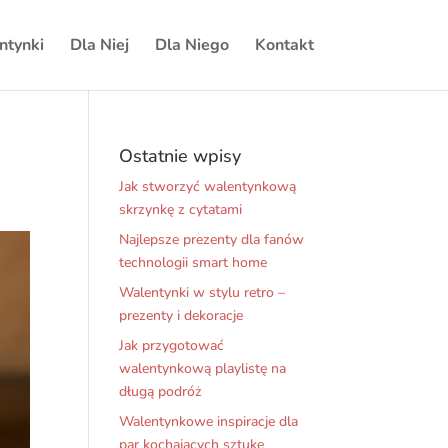
ntynki
Dla Niej
Dla Niego
Kontakt
Ostatnie wpisy
Jak stworzyć walentynkową
skrzynkę z cytatami
Najlepsze prezenty dla fanów
technologii smart home
Walentynki w stylu retro –
prezenty i dekoracje
Jak przygotować
walentynkową playlistę na
długą podróż
Walentynkowe inspiracje dla
par kochających sztukę