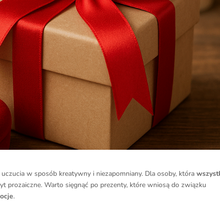
e uczucia w sposób kreatywny i niezapomniany. Dla osoby, która
wszyst
yt prozaiczne. Warto sięgnąć po prezenty, które wniosą do związku
ocje
.