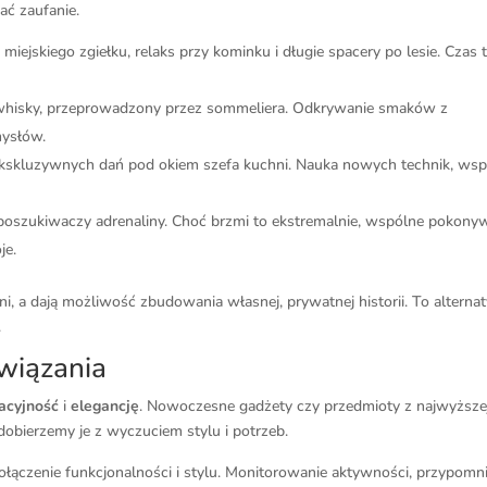
ć zaufanie.
miejskiego zgiełku, relaks przy kominku i długie spacery po lesie. Czas 
whisky, przeprowadzony przez sommeliera. Odkrywanie smaków z
mysłów.
skluzywnych dań pod okiem szefa kuchni. Nauka nowych technik, wsp
poszukiwaczy adrenaliny. Choć brzmi to ekstremalnie, wspólne pokony
je.
ni, a dają możliwość zbudowania własnej, prywatnej historii. To altern
.
wiązania
acyjność
i
elegancję
. Nowoczesne gadżety czy przedmioty z najwyższe
 dobierzemy je z wyczuciem stylu i potrzeb.
ołączenie funkcjonalności i stylu. Monitorowanie aktywności, przypomni