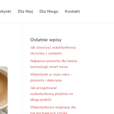
ntynki
Dla Niej
Dla Niego
Kontakt
Ostatnie wpisy
Jak stworzyć walentynkową
skrzynkę z cytatami
Najlepsze prezenty dla fanów
technologii smart home
Walentynki w stylu retro –
prezenty i dekoracje
Jak przygotować
walentynkową playlistę na
długą podróż
Walentynkowe inspiracje dla
par kochających sztukę