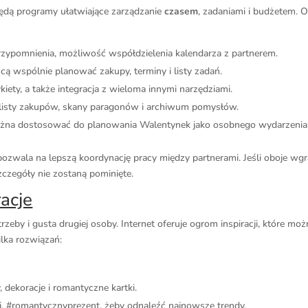
ędą programy ułatwiające zarządzanie
czasem
, zadaniami i budżetem. 
rzypomnienia, możliwość współdzielenia kalendarza z partnerem.
hcą wspólnie planować zakupy, terminy i listy zadań.
ykiety, a także integracja z wieloma innymi narzędziami.
że listy zakupów, skany paragonów i archiwum pomysłów.
re można dostosować do planowania Walentynek jako osobnego wydarzenia
ozwala na lepszą koordynację pracy między partnerami. Jeśli oboje wg
czegóły nie zostaną pominięte.
racje
rzeby i gusta drugiej osoby. Internet oferuje ogrom inspiracji, które mo
lka rozwiązań:
 dekoracje i romantyczne kartki.
, #romantycznyprezent, żeby odnaleźć najnowsze trendy.