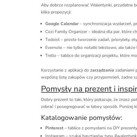
Aby dobrze rozplanować Walentynki, przydatne b
kilka propozycji:
Google Calendar
– synchronizacja wydarzeń, p
Cozi Family Organizer – idealna dla par, które c
Todoist – proste tworzenie zadań, priorytety, et
Evernote – nie tylko notatki tekstowe, ale tak
Trello – tablice do organizacji projektu, któ
Korzystanie z aplikacji do
zarządzania
zadaniami p
wspólną listę zakupów czy przypomnień, żadne sz
Pomysły na prezent i inspi
Dobry prezent to taki, który pokazuje, że znasz pot
zebrać i posegregować w łatwy sposób. Poniżej ki
Katalogowanie pomysłów:
Pinterest
– tablice z pomysłami na DIY prezenty,
Instagram – szukaj hasztagów typu #walentynki