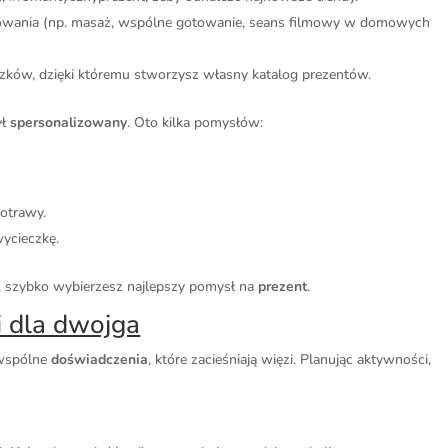
arowania (np. masaż, wspólne gotowanie, seans filmowy w domowych
razków, dzięki któremu stworzysz własny katalog prezentów.
ył
spersonalizowany
. Oto kilka pomysłów:
otrawy.
ycieczkę.
ji, szybko wybierzesz najlepszy pomysł na
prezent
.
i dla dwojga
ż wspólne
doświadczenia
, które zacieśniają więzi. Planując aktywności,