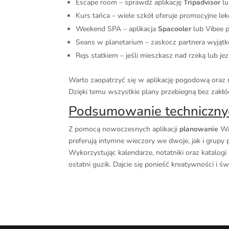
Escape room – sprawdź aplikację
Tripadvisor
l
Kurs tańca – wiele szkół oferuje promocyjne lekc
Weekend SPA – aplikacja
Spacooler
lub Vibee 
Seans w planetarium – zaskocz partnera wyjąt
Rejs statkiem – jeśli mieszkasz nad rzeką lub j
Warto zaopatrzyć się w aplikację pogodową oraz m
Dzięki temu wszystkie plany przebiegną bez zakłó
Podsumowanie techniczny
Z pomocą nowoczesnych aplikacji
planowanie
Wal
preferują intymne wieczory we dwoje, jak i grupy p
Wykorzystując kalendarze, notatniki oraz katalogi 
ostatni guzik. Dajcie się ponieść kreatywności i ś