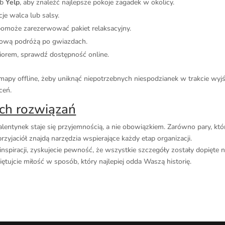
ub
Yelp
, aby znaleźć najlepsze pokoje zagadek w okolicy.
je walca lub salsy.
pomoże zarezerwować pakiet relaksacyjny.
kową podróżą po gwiazdach.
eziorem, sprawdź dostępność online.
apy offline, żeby uniknąć niepotrzebnych niespodzianek w trakcie wyjś
ceń.
ch rozwiązań
entynek staje się przyjemnością, a nie obowiązkiem. Zarówno pary, któ
rzyjaciół znajdą narzędzia wspierające każdy etap organizacji.
inspiracji, zyskujecie pewność, że wszystkie szczegóły zostały dopięte 
więtujcie miłość w sposób, który najlepiej odda Waszą historię.