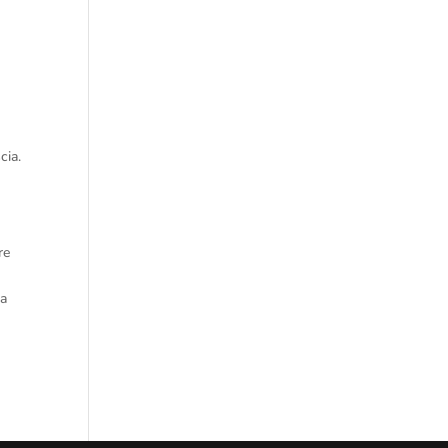
cia.
re
na