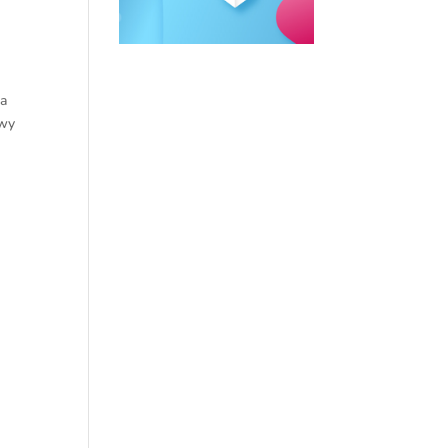
ą
ia
owy