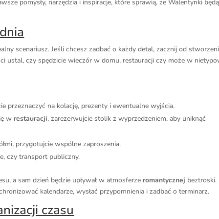
sze pomysły, narzędzia i inspiracje, które sprawią, że Walentynki będ
dnia
lny scenariusz. Jeśli chcesz zadbać o każdy detal, zacznij od stworzen
ci ustal, czy spędzicie wieczór w domu, restauracji czy może w nietyp
e przeznaczyć na kolację, prezenty i ewentualne wyjścia.
cję w
restauracji
, zarezerwujcie stolik z wyprzedzeniem, aby uniknąć
ciółmi, przygotujcie wspólne zaproszenia.
, czy transport publiczny.
resu, a sam dzień będzie upływał w atmosferze
romantycznej
beztroski.
hronizować kalendarze, wysłać przypomnienia i zadbać o terminarz.
anizacji czasu