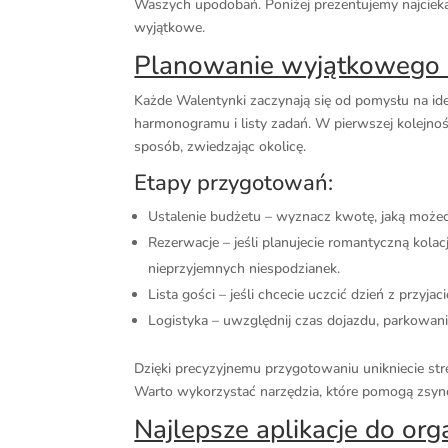
Waszych upodobań. Poniżej prezentujemy najciekaw
wyjątkowe.
Planowanie wyjątkowego 
Każde Walentynki zaczynają się od pomysłu na idea
harmonogramu i listy zadań. W pierwszej kolejnoś
sposób, zwiedzając okolicę.
Etapy przygotowań:
Ustalenie budżetu – wyznacz kwotę, jaką możeci
Rezerwacje – jeśli planujecie romantyczną kola
nieprzyjemnych niespodzianek.
Lista gości – jeśli chcecie uczcić dzień z przyja
Logistyka – uwzględnij czas dojazdu, parkowanie
Dzięki precyzyjnemu przygotowaniu unikniecie st
Warto wykorzystać narzędzia, które pomogą zsync
Najlepsze aplikacje do org