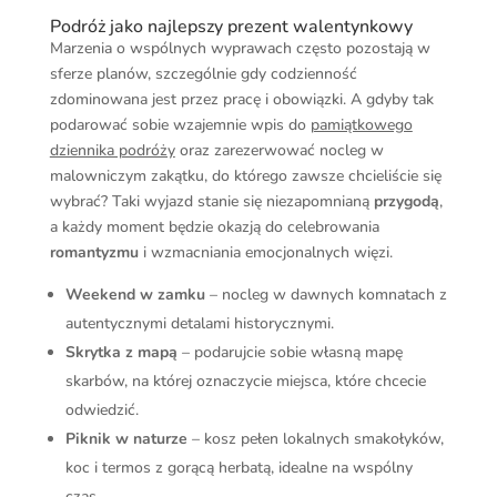
Podróż jako najlepszy prezent walentynkowy
Marzenia o wspólnych wyprawach często pozostają w
sferze planów, szczególnie gdy codzienność
zdominowana jest przez pracę i obowiązki. A gdyby tak
podarować sobie wzajemnie wpis do
pamiątkowego
dziennika podróży
oraz zarezerwować nocleg w
malowniczym zakątku, do którego zawsze chcieliście się
wybrać? Taki wyjazd stanie się niezapomnianą
przygodą
,
a każdy moment będzie okazją do celebrowania
romantyzmu
i wzmacniania emocjonalnych więzi.
Weekend w zamku
– nocleg w dawnych komnatach z
autentycznymi detalami historycznymi.
Skrytka z mapą
– podarujcie sobie własną mapę
skarbów, na której oznaczycie miejsca, które chcecie
odwiedzić.
Piknik w naturze
– kosz pełen lokalnych smakołyków,
koc i termos z gorącą herbatą, idealne na wspólny
czas.