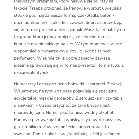
Pierwszym prezentem, który nasuwa się od razy są
łakocie. Trzeba przyznać, że Panowie wprost uwielbiają
słodkie pod najróżniejszą formą. Czekoladki, batoniki,
duże bombonierki, cukierki – zawsze dobrze sprawdzają
się w formie prezentu. Jeżeli jednak Wasz facet należy do
tej grupy, która jednak omija się ze słodkim to nie
kupujcie mu nic takiego na siłę. W tym momencie warto
wspomnieć o numerze dwa, czyli o jakichś fajnych
perfumach. W sumie takie dobre zapachy zawsze
idealnie sprawdzają się w formie prezentu i to nie tylko z
okazji walentynek.
Numer trzy i cztery to będą bokserki i skarpetki. Z okazji
Walentynek, na rynku zawsze pojawiają się specjalne
edycje takiej męskiej garderoby. Z serduszkami, czy też z
diabełkami – trzeba przyznać, że taka bielizna jest
naprawdę fajna. Numer pięć to niezawodny alkohol.
Panowie przeważnie lubią whisky, czy nawet klasyczny
gin z tonikiem. Zawsze możecie sprezentować to
swojemu Panu z okazji święta miłości, jeżeli jest fanem